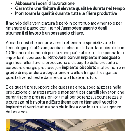
Abbassare i costi di lavorazione
Garantire una finitura di elevata qualità e durata nel tempo
Monitorare la qualità durante tutta la filiera produttiva
Il mondo della verniciatura è però in continuo movimento e per
rimanere al passo con i tempi l’
ammodernamento degli
strumenti di lavoro è un passaggio chiave
.
Accade così che per un’azienda altamente specializzata le
tecnologie più all’avanguardia rischiano di diventare obsolete in
10-15 anni e il carico di produzione può subire forti impennate o
importanti decrescite.
Ritrovarsi con un impianto inadeguato
significa rallentare la produzione a discapito della crescita o
sprecare energie preziose, un
impianto obsoleto
inoltre non è in
grado di rispondere adeguatamente alle stringenti esigenze
qualitative richieste dal mercato attuale e futuro.
È da questi presupposti che quest’azienda, specializzata nella
produzione di attrezzature e montanti per carrelli elevatori che
garantiscono prestazioni ottimali per potenza, accuratezza e
sicurezza,
si è rivolta ad Eurotherm per rottamare il vecchio
impianto di verniciatura
non più in linea con le attuali esigenze
dell’azienda.