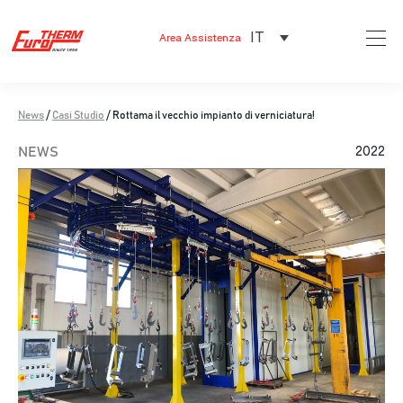
IT
Area Assistenza
News
/
Casi Studio
/
Rottama il vecchio impianto di verniciatura!
NEWS
2022