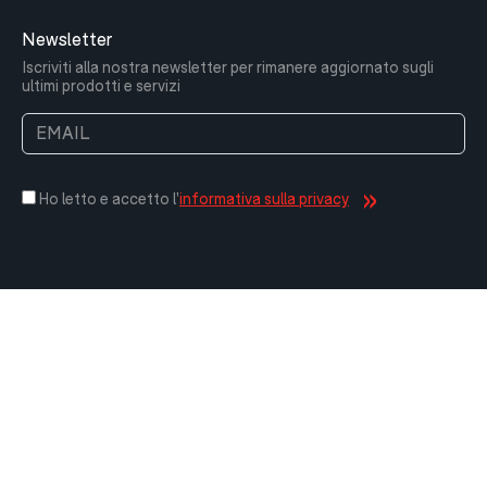
Newsletter
Iscriviti alla nostra newsletter per rimanere aggiornato sugli
ultimi prodotti e servizi
Ho letto e accetto l'
informativa sulla privacy
EUROTHERM S.p.A. © 2026 - P. IVA: 00513380014 - C.F. e Iscr.
Registro Imprese 00513380014
Cap. Soc. € 600.000,00 i.v. - REA 393673
Web project by
Dadostudio
Whistleblowing Policy
Politica di riservatezza
Informativa sui cookie
Le tue preferenze relative alla privacy
Questo sito è protetto da reCAPTCHA e si applicano le
Politica di